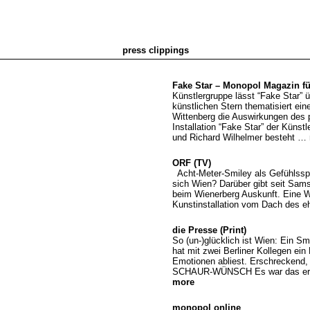
press clippings
Fake Star – Monopol Magazin f
Künstlergruppe lässt “Fake Star”
künstlichen Stern thematisiert ei
Wittenberg die Auswirkungen des p
Installation “Fake Star” der Küns
und Richard Wilhelmer besteht …
ORF (TV)
Acht-Meter-Smiley als Gefühlsspi
sich Wien? Darüber gibt seit Sam
beim Wienerberg Auskunft. Eine W
Kunstinstallation vom Dach des 
die Presse (Print)
So (un-)glücklich ist Wien: Ein S
hat mit zwei Berliner Kollegen ei
Emotionen abliest. Erschreckend,
SCHAUR-WÜNSCH Es war das erst
more
monopol online