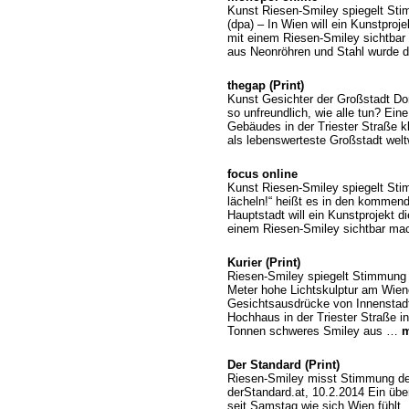
Kunst Riesen-Smiley spiegelt Sti
(dpa) – In Wien will ein Kunstpro
mit einem Riesen-Smiley sichtbar
aus Neonröhren und Stahl wurde
thegap (Print)
Kunst Gesichter der Großstadt Do
so unfreundlich, wie alle tun? Ein
Gebäudes in der Triester Straße kl
als lebenswerteste Großstadt welt
focus online
Kunst Riesen-Smiley spiegelt Sti
lächeln!“ heißt es in den kommend
Hauptstadt will ein Kunstprojekt 
einem Riesen-Smiley sichtbar ma
Kurier (Print)
Riesen-Smiley spiegelt Stimmung 
Meter hohe Lichtskulptur am Wiene
Gesichtsausdrücke von Innenstadt
Hochhaus in der Triester Straße i
Tonnen schweres Smiley aus …
m
Der Standard (Print)
Riesen-Smiley misst Stimmung der
derStandard.at, 10.2.2014 Ein üb
seit Samstag wie sich Wien fühlt.