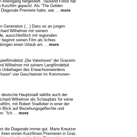
 Alleingang hergestellt. Tausend Fotos hat
n Kurzfilm gepackt. Als “The Golden
r Diagonale Premiere hatte, war …
more
en Generation (…) Dass es an jungen
ichard Wilhelmer mit seinem
 ausschließlich mit regionalen
r beginnt seinen Film als lichtes
bringen einen Urlaub am …
more
elfilmdebüt „Die Vaterlosen“ der Grazerin
ard Wilhelmer mit seinem Langfilmdebüt
om Unbehagen des Erwachsenwerdens
terlosen“ vier Geschwister im Kommunen-
e deutsche Hauptstadt wählte auch der
ichard Wilhelmer als Schauplatz für seine
film, mit Robert Stadlober in einer der
den Blick auf Beziehungsgeflechte und
ten. “Ich …
more
st die Diagonale immer gut. Marie Kreutzer
 ihren ersten Kurzfilmen Premieren in Graz.