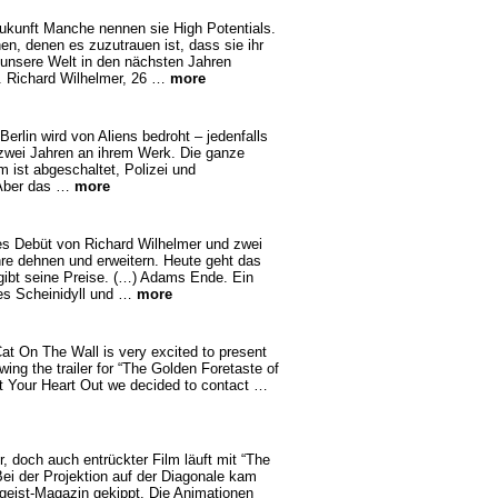
Zukunft Manche nennen sie High Potentials.
en, denen es zuzutrauen ist, dass sie ihr
 unsere Welt in den nächsten Jahren
. Richard Wilhelmer, 26 …
more
erlin wird von Aliens bedroht – jedenfalls
 zwei Jahren an ihrem Werk. Die ganze
m ist abgeschaltet, Polizei und
 Aber das …
more
kes Debüt von Richard Wilhelmer und zwei
re dehnen und erweitern. Heute geht das
rgibt seine Preise. (…) Adams Ende. Ein
es Scheinidyll und …
more
Cat On The Wall is very excited to present
iewing the trailer for “The Golden Foretaste of
t Your Heart Out we decided to contact …
, doch auch entrückter Film läuft mit “The
ei der Projektion auf der Diagonale kam
eitgeist-Magazin gekippt. Die Animationen