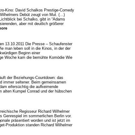
stro-Kino: David Schalkos Prestige-Comedy
 Wilhelmers Debüt zeugt von Mut. (…)
Lichtblick bei Schalko, gibt in “Adams
isierenden, aber mit deutlich größerer
ore
n 13.10.2011 Die Presse – Schaufenster
man leben soll in die Kinos, in der der
rkwürdigen Beginn einer
rige Woche kam die bemühte Komödie Wie
äuft der Beziehungs-Countdown: das
ird immer seltener. Beim gemeinsamen
dam eifersüchtig die aufkeimende
m alten Kumpel Conrad und der hübschen
erreichische Regisseur Richard Wilhelmer
les Genrespiel im sommerlichen Berlin vor.
onale präsentiert worden und ist jetzt im
get-Produktion standen Richard Wilhelmer