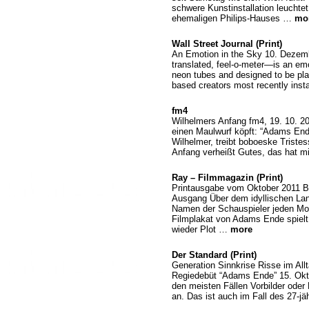
schwere Kunstinstallation leucht
ehemaligen Philips-Hauses …
mo
Wall Street Journal (Print)
An Emotion in the Sky 10. Dezemb
translated, feel-o-meter—is an emo
neon tubes and designed to be plac
based creators most recently inst
fm4
Wilhelmers Anfang fm4, 19. 10. 2
einen Maulwurf köpft: “Adams End
Wilhelmer, treibt boboeske Triste
Anfang verheißt Gutes, das hat 
Ray – Filmmagazin (Print)
Printausgabe vom Oktober 2011 B
Ausgang Über dem idyllischen Lan
Namen der Schauspieler jeden Mom
Filmplakat von Adams Ende spielt
wieder Plot …
more
Der Standard (Print)
Generation Sinnkrise Risse im All
Regiedebüt “Adams Ende” 15. Okto
den meisten Fällen Vorbilder oder
an. Das ist auch im Fall des 27-j