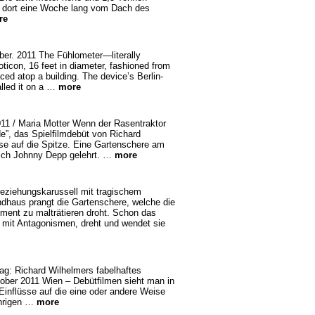
et dort eine Woche lang vom Dach des
re
er. 2011 The Fühlometer—literally
ticon, 16 feet in diameter, fashioned from
ed atop a building. The device’s Berlin-
alled it on a …
more
011 / Maria Motter Wenn der Rasentraktor
e”, das Spielfilmdebüt von Richard
sse auf die Spitze. Eine Gartenschere am
mich Johnny Depp gelehrt. …
more
eziehungskarussell mit tragischem
dhaus prangt die Gartenschere, welche die
ent zu malträtieren droht. Schon das
 mit Antagonismen, dreht und wendet sie
tag: Richard Wilhelmers fabelhaftes
ber 2011 Wien – Debütfilmen sieht man in
 Einflüsse auf die eine oder andere Weise
ährigen …
more