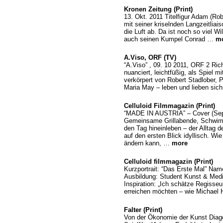
Kronen Zeitung (Print)
13. Okt. 2011 Titelfigur Adam (Rob
mit seiner kriselnden Langzeitliai
die Luft ab. Da ist noch so viel W
auch seinen Kumpel Conrad …
m
A.Viso, ORF (TV)
“A.Viso” , 09. 10 2011, ORF 2 Ric
nuanciert, leichtfüßig, als Spiel 
verkörpert von Robert Stadlober, 
Maria May – leben und lieben sich
Celluloid Filmmagazin (Print)
“MADE IN AUSTRIA” – Cover (Sept
Gemeinsame Grillabende, Schwimm
den Tag hineinleben – der Alltag 
auf den ersten Blick idyllisch. Wi
ändern kann, …
more
Celluloid filmmagazin (Print)
Kurzportrait: “Das Erste Mal” Nam
Ausbildung: Student Kunst & Medie
Inspiration: „Ich schätze Regisse
erreichen möchten – wie Michae
Falter (Print)
Von der Ökonomie der Kunst Diago