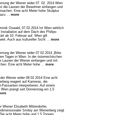
mmung der Wiener wider 07. 02. 2014 Wien
jekt die Launen der Bewohner einfangen und
 machen. Eine acht Meter hohe Skulptur
 dazu …
more
minik Oswald, 07.02.2014 Ist Wien wirklich
e Installation auf dem Dach des Philips-
ärt ab 10. Februar auf. Wien gilt
weit. Auch aus kultureller Sicht …
more
mmung der Wiener wider 07.02.2014 „Bitte
en Tagen in Wien: In der österreichischen
die Launen der Wiener einfangen und mit
chen. Eine acht Meter hohe …
more
der Wiener wider 08.02.2014 Eine acht
rberg reagiert auf Kameras, die
-Passanten interpretieren. Auf einem
n Wien prangt seit Donnerstag ein 1,5
ore
 Wiener Elisabeth Mittendorfer,
erdimensionaler Smiley am Wienerberg zeigt
 Die acht Meter hohe und 1,5 Tonnen