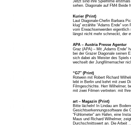
Jetzt sind ihre Spielfilme erstmal
sehen. Diagonale auf FM4 Beide
Kurier (Print)
Laut Diagonale-Chefin Barbara Pic
klug” erzählte “Adams Ende” von 
vom Erwachsenwerden eigentlich s
längst nicht mehr schmeckt, der 
APA – Austria Presse Agentur
Graz (APA) – Mit „Adams Ende“ ha
bei der Grazer Diagonale seinen E
sich dabei als Meister des Spiels
wechselt der Jungfilmemacher ni
“G7″ (Print)
Rotwein mit Robert Richard Wilhelm
lebt in Berlin und kehrt mit zwei
Filmgeschichte. Herr Wilhelmer, be
mit zwei Filmen vertreten: mit Ih
art – Magazin (Print)
Bitte lächeln! In Lindau am Boden
Gesichtserkennungssoftware die 
“Fühlometer” am Hafen, eine Insta
Maus und Richard Wilhelmer, zeig
Durchschnittswert an. Die Arbeit