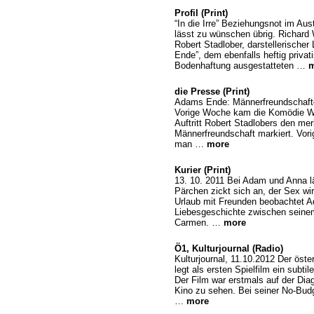
Profil (Print)
“In die Irre” Beziehungsnot im Au
lässt zu wünschen übrig. Richard
Robert Stadlober, darstellerischer 
Ende”, dem ebenfalls heftig privat
Bodenhaftung ausgestatteten …
m
die Presse (Print)
Adams Ende: Männerfreundschafte
Vorige Woche kam die Komödie Wie 
Auftritt Robert Stadlobers den me
Männerfreundschaft markiert. Vo
man …
more
Kurier (Print)
13. 10. 2011 Bei Adam und Anna l
Pärchen zickt sich an, der Sex w
Urlaub mit Freunden beobachtet A
Liebesgeschichte zwischen seine
Carmen. …
more
Ö1, Kulturjournal (Radio)
Kulturjournal, 11.10.2012 Der öst
legt als ersten Spielfilm ein subti
Der Film war erstmals auf der Diag
Kino zu sehen. Bei seiner No-Bud
…
more