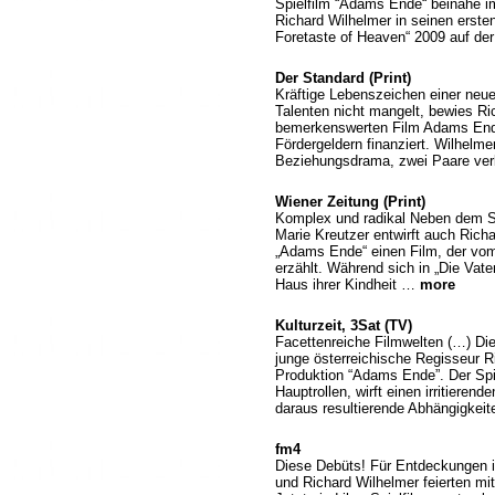
Spielfilm “Adams Ende“ beinahe im
Richard Wilhelmer in seinen erste
Foretaste of Heaven“ 2009 auf de
Der Standard (Print)
Kräftige Lebenszeichen einer neu
Talenten nicht mangelt, bewies R
bemerkenswerten Film Adams Ende,
Fördergeldern finanziert. Wilhelme
Beziehungsdrama, zwei Paare ver
Wiener Zeitung (Print)
Komplex und radikal Neben dem Spi
Marie Kreutzer entwirft auch Rich
„Adams Ende“ einen Film, der v
erzählt. Während sich in „Die Va
Haus ihrer Kindheit …
more
Kulturzeit, 3Sat (TV)
Facettenreiche Filmwelten (…) Di
junge österreichische Regisseur R
Produktion “Adams Ende”. Der Spiel
Hauptrollen, wirft einen irritieren
daraus resultierende Abhängigkei
fm4
Diese Debüts! Für Entdeckungen i
und Richard Wilhelmer feierten mit