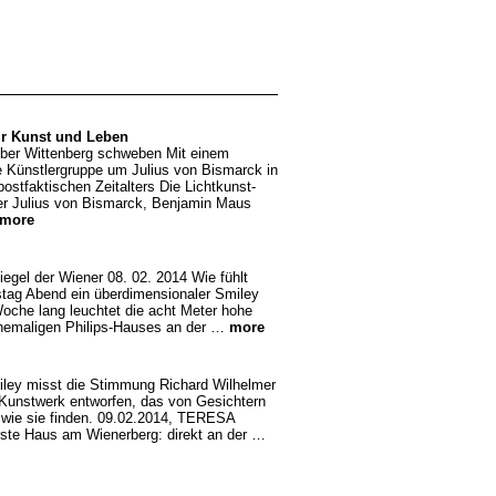
ür Kunst und Leben
 über Wittenberg schweben Mit einem
ne Künstlergruppe um Julius von Bismarck in
ostfaktischen Zeitalters Die Lichtkunst-
tler Julius von Bismarck, Benjamin Maus
more
egel der Wiener 08. 02. 2014 Wie fühlt
stag Abend ein überdimensionaler Smiley
oche lang leuchtet die acht Meter hohe
ehemaligen Philips-Hauses an der …
more
miley misst die Stimmung Richard Wilhelmer
n Kunstwerk entworfen, das von Gesichtern
 wie sie finden. 09.02.2014, TERESA
e Haus am Wienerberg: direkt an der …