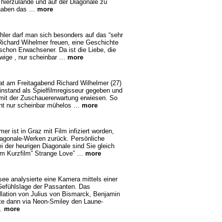
s hierzulande und auf der Diagonale zu
 haben das …
more
hler darf man sich besonders auf das “sehr
Richard Wihelmer freuen, eine Geschichte
chon Erwachsener. Da ist die Liebe, die
ewige , nur scheinbar …
more
t am Freitagabend Richard Wilhelmer (27)
instand als Spielfilmregisseur gegeben und
 mit der Zuschauererwartung erwiesen. So
cht nur scheinbar mühelos …
more
er ist in Graz mit Film infiziert worden,
 Diagonale-Werken zurück. Persönliche
i der heurigen Diagonale sind Sie gleich
rem Kurzfilm” Strange Love” …
more
see analysierte eine Kamera mittels einer
Gefühlslage der Passanten. Das
llation von Julius von Bismarck, Benjamin
te dann via Neon-Smiley den Laune-
 …
more