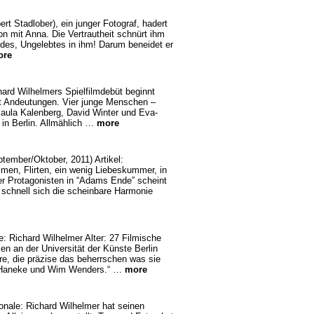
ert Stadlober), ein junger Fotograf, hadert
son mit Anna. Die Vertrautheit schnürt ihm
ildes, Ungelebtes in ihm! Darum beneidet er
ore
hard Wilhelmers Spielfilmdebüt beginnt
mit Andeutungen. Vier junge Menschen –
Paula Kalenberg, David Winter und Eva-
 in Berlin. Allmählich …
more
ember/Oktober, 2011) Artikel:
en, Flirten, ein wenig Liebeskummer, in
der Protagonisten in “Adams Ende” scheint
e schnell sich die scheinbare Harmonie
e: Richard Wilhelmer Alter: 27 Filmische
n an der Universität der Künste Berlin
ure, die präzise das beherrschen was sie
l Haneke und Wim Wenders.“ …
more
nale: Richard Wilhelmer hat seinen