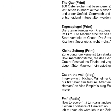
The Gap (Print)
100 Österreicher mit besonderer 
Wir sehen in ihnen: aktive Mensch
und unser Umfeld, Österreich und
entscheidend mitgestalten werden
Tagesspiegel (Print)
Die Sternenkrieger von Kreuzberg B
im Film. Die Macher arbeiten seit
Stadt versinkt im Chaos. Der Stro
Krankenhäuser gibt’s nicht mehr.
Kleine Zeitung (Print)
Zuneigung, die keine ist Ein star
Dokumentationsfilme, die das Gen
Grazer Festival ins Finale und ve
abgemähter Maulwurf, ein spießig
Cat on the wall (blog)
Interview with Richard Wilhelmer 
our first ever film feature. After v
Heaven” on Alec Empire’s blog Ea
more
Fm4 (Radio)
How to score (…) Ein ganz anderer
Golden Foretaste of Heaven” ab. B
ich mir vor, als wäre ich in ein Z